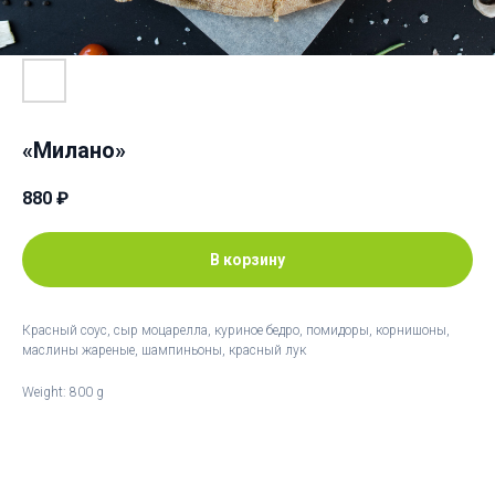
«Милано»
880
₽
В корзину
Красный coуc, сыр моцарелла, куриное бедро, помидоры, корнишоны,
маслины жареные, шампиньоны, красный лук
Weight: 800 g